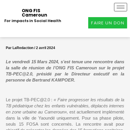
Aller
au
ONG FIS
Cameroun
contenu
For impacts in Social Health
FAIRE UN DON
Par
LaRedaction
/
2 avril 2024
Le vendredi 15 Mars 2024, s’est tenue une rencontre dans
la salle de réunion de l’ONG FIS Cameroun sur le projet
TB-PEC@2.0, présidé par le Directeur exécutif en la
personne de Bertrand KAMPOER.
Le projet TB-PEC@2.0 :
« Faire progresser les résultats de la
TB pédiatrique chez les enfants vulnérables, déplacés internes
en zone urbaine au Cameroun»,
est actuellement implémenté
dans la ville de Yaoundé uniquement. Pour sa phase pilote,
seuls 15 FOSA sont concernés. La rencontre avait pour