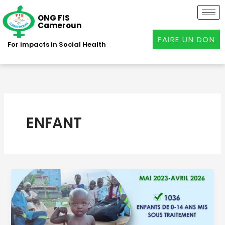
Aller
au
ONG FIS
Cameroun
contenu
FAIRE UN DON
For impacts in Social Health
ENFANT