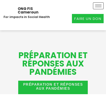
Aller
au
ONG FIS
Cameroun
contenu
For impacts in Social Health
FAIRE UN DON
PRÉPARATION ET
RÉPONSES AUX
PANDÉMIES
PRÉPARATION ET RÉPONSES
AUX PANDÉMIES