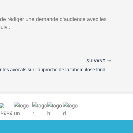
S de rédiger une demande d’audience avec les
uivi.
SUIVANT
Briefing pour les avocats sur l’approche de la tuberculose fondée sur les droits de l’homme au Cameroun, jeudi 26 août 2021 à 10h00 au PNLT et en ligne via Zoom.