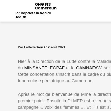
Aller
ONG FIS
Cameroun
au
For impacts in Social
contenu
Health
Par
LaRedaction
/
12 août 2021
Hier à la Direction de la Lutte contre la Mala
du
MINSANTE
,
EGPAF
et la
CAMNAFAW
, su
Cette concertation s’inscrit dans le cadre du
tuberculose pédiatrique au Cameroun.
Après le mot de bienvenue de Mme la directr
premier point. Ensuite la DLMEP est revenue su
campagne « voix des femmes ». Et il s’est sui