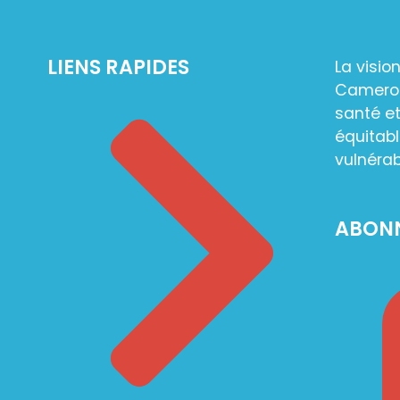
LIENS RAPIDES
La visio
Camerou
santé et
équitabl
vulnérab
ABON