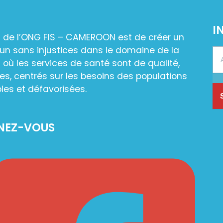
I
n de l’ONG FIS – CAMEROON est de créer un
n sans injustices dans le domaine de la
 où les services de santé sont de qualité,
es, centrés sur les besoins des populations
les et défavorisées.
NEZ-VOUS