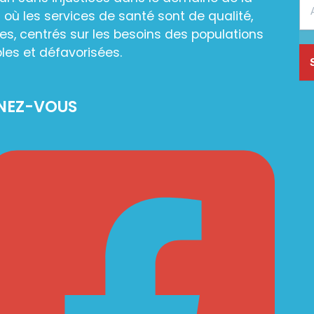
 où les services de santé sont de qualité,
es, centrés sur les besoins des populations
les et défavorisées.
NEZ-VOUS