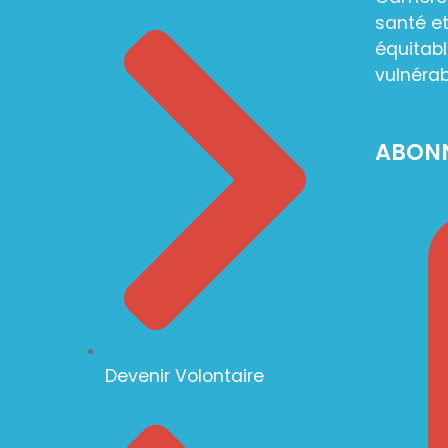
santé et
équitabl
vulnérab
ABON
Devenir Volontaire