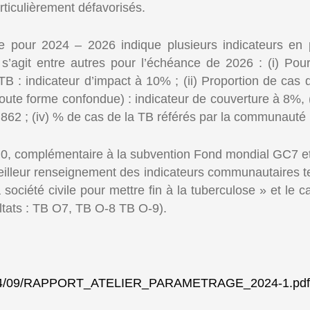
rticulièrement défavorisés.
 pour 2024 – 2026 indique plusieurs indicateurs en pa
l s’agit entre autres pour l’échéance de 2026 : (i) Pou
B : indicateur d’impact à 10% ; (ii) Proportion de cas
 toute forme confondue) : indicateur de couverture à 8%, 
 862 ; (iv) % de cas de la TB référés par la communauté 
0, complémentaire à la subvention Fond mondial GC7 et 
eilleur renseignement des indicateurs communautaires te
ociété civile pour mettre fin à la tuberculose » et le
ltats : TB O7, TB O-8 TB O-9).
s/2024/09/RAPPORT_ATELIER_PARAMETRAGE_2024-1.pdf