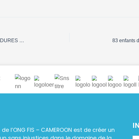
RAPPORT ATELIER DE VALIDATION DES PROCEDURES OPERATIONNELLES STANDARDISEES (POS) DU PROJET TB_PEC@2.0. « Faire progresser les résultats de la TB pédiatrique chez les enfants vulnérables, déplacés internes en zone urbaine au Cameroun »
I
n de l’ONG FIS – CAMEROON est de créer un
n sans injustices dans le domaine de la