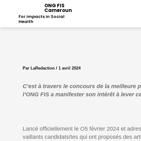
Aller
ONG FIS
Cameroun
au
For impacts in Social
contenu
Health
Par
LaRedaction
/
1 avril 2024
C’est à travers le concours de la meilleur
l’ONG FIS a manifester son intérêt à lever c
Lancé officiellement le O5 février 2024 et adr
vaillants candidats/tes qui ont proposés des ar