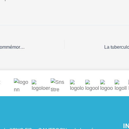
L’ONG FIS et ses partenaires au côté de l’Etat pour commémorer la 31ème édition de la journée mondiale de lutte contre la tuberculose.
I