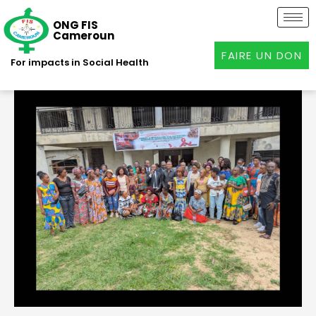
Aller
au
ONG FIS
Cameroun
contenu
FAIRE UN DON
For impacts in Social Health