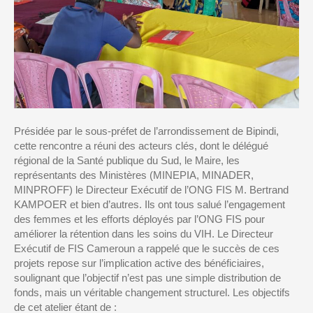
P
résidée par le sous-préfet de l’arrondissement
de
Bipindi
,
cette rencontre
a réuni des acteurs clés, dont le délégué
régional de la Santé publique
du Sud,
le Maire,
les
représentants
des Ministères
(MINEPIA
,
MINADER,
MINPROFF)
le Directeur Exécutif de l’ONG FIS
M. Bertrand
KAMPOER
et bien d’autres
. Ils ont
tous salué l’engagement
des femmes
et les efforts déployés par l’
ONG FIS
pour
améliorer la rétention dans les soins du VIH
. Le Directeur
Exécutif de FIS Cameroun a rappelé que le succès de ces
projets repose sur l’implication active des bénéficiaires,
soulignant que l’objectif n’est pas une simple distribution de
fonds, mais un véritable changement s
tructurel.
L
es objectifs
de cet atelier éta
nt de :