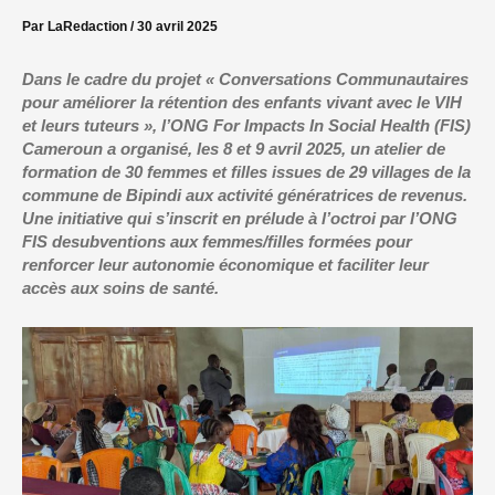
Par
LaRedaction
/
30 avril 2025
Dans le cadre du projet
« Conversations Communautaires
pour améliorer la rétention des enfants vivant avec le VIH
et leurs tuteurs »
, l’ONG For Impacts In Social
Health
(FIS)
Cameroun a organisé, les 8 et 9 avril 2025, un atelier de
formation
de 30 femmes et filles
issues
de 29 v
illage
s
de la
commune de
Bipindi
au
x
a
ctivité génératrices de revenus
.
Une initiative qui s’inscrit en
prélud
e à
l’octroi
par l’ONG
FIS de
subventions aux femmes
/filles
formées pour
renf
orcer leur autonomie économique et faciliter leur
accès aux soins de santé.