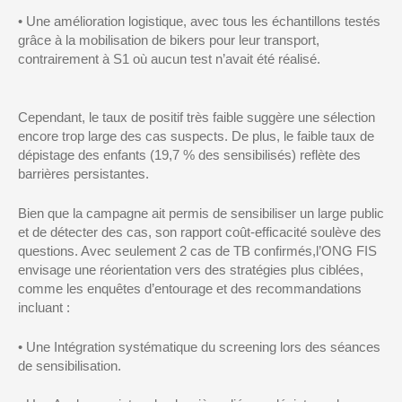
•
Une amélioration logistique, avec tous les échantillons testés
gr
âce à la mobilisation de
bikers
pour leur transport,
contrairement à S1 où aucun test n’avait été réalisé.
Cep
endant, le taux de positif très faible suggère
une sélection
encore
trop large des cas suspects. De plus, le faible taux de
dépistage des enfants (19,7 % des sensibilisés) reflète des
barrières persistantes.
Bien que la campagne ait permis de sensibiliser un large public
et de détecter des cas, son rapport coût-efficacité soulève des
questions. Avec seulement
2 cas de TB
confirmés,
l’ONG
FIS
envisage une réorientation vers des stratégies plus ciblées,
c
omme les enquêtes d’
entourage et
des recommandations
inclua
nt :
•
Une Intégration
systématique du
screening
lors des séances
de sensibilisation.