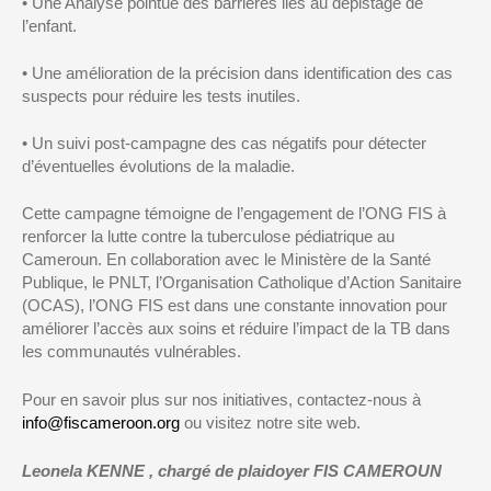
•
Une Analyse
pointue
d
es barrières liés au dépistage de
l’enfant
.
•
Un
e
amélioration de la précision dans
identification des cas
suspects pour réduire les tests inutiles.
•
U
n suivi post-campagne des cas négatifs pour détecter
d’éventuelles évolutions
de la maladie
.
Cette campagne témoigne de l’engagement de
l’ONG
FIS à
renforcer la lutte contre la tuberculose pédiatrique au
Cameroun. En collaboration avec le
Ministère de la Santé
Publique
, le
PNLT
, l’Organisation
Catholique
d’Action Sanitaire
(OCAS), l’ONG
FIS est dans une constante innovation
pour
améliorer l’accès aux soins et réduire l’impact de la TB dans
les communautés vulnérables.
Pour en savoir plus sur nos initiatives, contactez-nous à
info@fiscameroon.org
ou visitez notre site web.
Leonela KENNE , chargé de plaidoyer FIS CAMEROUN