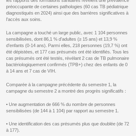
les rapports des formations sanitaires révèlent une prévalence
préoccupante de certaines pathologies (60 cas TB pédiatrique
diagnostiqués en 2024) ainsi que des barrières sig
nificatives à
l’accès aux soins
.
La campagne a touché un large public, avec
1 104 personnes
sensibilisées
, dont 86,1 % d’adultes (≥ 15 ans) et 13,9 %
d’enfants (0-14 ans). Parmi elles,
218 personnes
(19,7 %) ont
été dépistées, et
177 cas présumés
ont été identifiés. Tous les
cas pré
sumés ont été testés
, révélant
2 cas de TB pulmonaire
bactériologiquement
confirmés (TPB+)
chez des enfants de 0
à 14 ans et
7 cas de VIH
.
Compar
ée à la campagne précédente du semestre
1,
la
campagne du semestre 2
a montré des progrès significatifs :
•
Une augmentation de
666 %
du nombre de personnes
sensibilisées (de 144 à 1 104)
par rapport au semestre 1
.
•
Une identification des cas présumés plus que doublée (de 72
à 177).