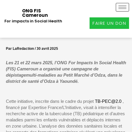
Aller
au
ONG FIS
Cameroun
contenu
For impacts in Social Health
FAIRE UN DON
Par
LaRedaction
/
30 avril 2025
Les
21 et 22 mars 2025
, l’
ONG For Impacts In Social
Health
(FIS) Cameroun
a organisé une campag
ne de
dépistage
multi-maladies au
Petit Marché d’
Odza
, dans le
district de santé d’
Odza
à Yaoundé.
Cette initiative, inscrite dans le cadre du projet
TB-PEC@2.0
,
financé par
Expertise France/L’Initiative
, visait à intensifier la
recherche active de la tuberculose (TB) pédiatrique et d’autres
maladies parmi les enfants vulnérables et dé
placés internes
en zone urbaine
. L’analyse des données sanitaires locales et