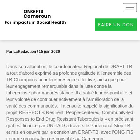
Aller
au
ONG FIS
Cameroun
contenu
For impacts in Social Health
FAIRE UN DON
Par
LaRedaction
/
15 juin 2026
Dans son allocution, le coordonnateur Regional de DRAFT TB
a tout d’abord exprimé sa profonde gratitude à l’ensemble des
TB-Champions pour leur présence effective, ainsi que pour
leur engagement remarquable dans la lutte contre la
tuberculose pharmacorésistance. Il a salué leur disponibilité et
leur volonté de contribuer activement à l’amélioration de la
santé des communautés. Il a ensuite rappelé la signification du
projet RESPECT « Resilient, People-centered, Community-led
Responses to End Drug Resistant Tuberculosis » en précisant
qu’il est financé par UNITAID à travers le Partenariat Stop TB,
et mis en oeuvre par le consortium DRAF-TB, avec l’ONG FIS
comme organisation responsable au Cameroun.