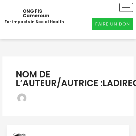
Aller
au
ONG FIS
Cameroun
contenu
For impacts in Social Health
FAIRE UN DON
NOM DE
L’AUTEUR/AUTRICE :LADIRE
Gallerie