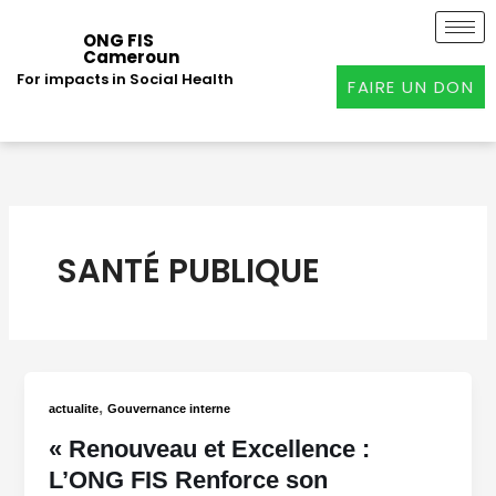
Aller
au
ONG FIS
Cameroun
contenu
For impacts in Social Health
FAIRE UN DON
SANTÉ PUBLIQUE
,
actualite
Gouvernance interne
« Renouveau et Excellence :
L’ONG FIS Renforce son