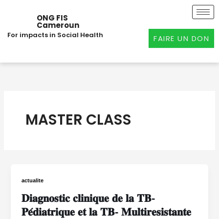
Aller
au
ONG FIS
Cameroun
contenu
For impacts in Social Health
FAIRE UN DON
MASTER CLASS
actualite
𝐃𝐢𝐚𝐠𝐧𝐨𝐬𝐭𝐢𝐜 𝐜𝐥𝐢𝐧𝐢𝐪𝐮𝐞 𝐝𝐞 𝐥𝐚 𝐓𝐁-
𝐏𝐞́𝐝𝐢𝐚𝐭𝐫𝐢𝐪𝐮𝐞 𝐞𝐭 𝐥𝐚 𝐓𝐁- 𝐌𝐮𝐥𝐭𝐢𝐫𝐞𝐬𝐢𝐬𝐭𝐚𝐧𝐭𝐞