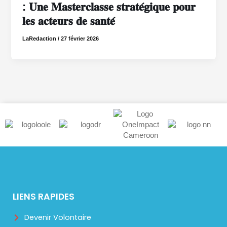
: 𝐔𝐧𝐞 𝐌𝐚𝐬𝐭𝐞𝐫𝐜𝐥𝐚𝐬𝐬𝐞 𝐬𝐭𝐫𝐚𝐭𝐞́𝐠𝐢𝐪𝐮𝐞 𝐩𝐨𝐮𝐫
𝐥𝐞𝐬 𝐚𝐜𝐭𝐞𝐮𝐫𝐬 𝐝𝐞 𝐬𝐚𝐧𝐭𝐞́
LaRedaction
/
27 février 2026
LIENS RAPIDES
Devenir Volontaire