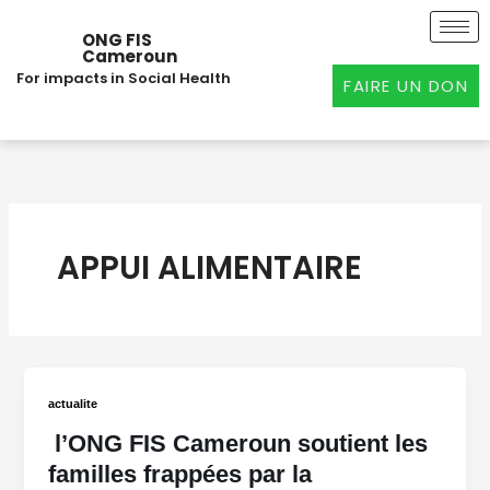
Aller
au
ONG FIS
Cameroun
contenu
For impacts in Social Health
FAIRE UN DON
APPUI ALIMENTAIRE
actualite
l’ONG FIS Cameroun soutient les
familles frappées par la