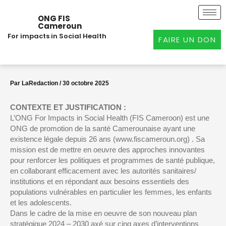
Aller
au
ONG FIS
Cameroun
contenu
For impacts in Social Health
FAIRE UN DON
Par
LaRedaction
/
30 octobre 2025
CONTEXTE ET JUSTIFICATION :
L’ONG For Impacts in Social Health (FIS Cameroon) est une
ONG de promotion de la santé Camerounaise ayant une
existence légale depuis 26 ans (www.fiscameroun.org) . Sa
mission est de mettre en oeuvre des approches innovantes
pour renforcer les politiques et programmes de santé publique,
en collaborant efficacement avec les autorités sanitaires/
institutions et en répondant aux besoins essentiels des
populations vulnérables en particulier les femmes, les enfants
et les adolescents.
Dans le cadre de la mise en oeuvre de son nouveau plan
stratégique 2024 – 2030 axé sur cinq axes d’interventions