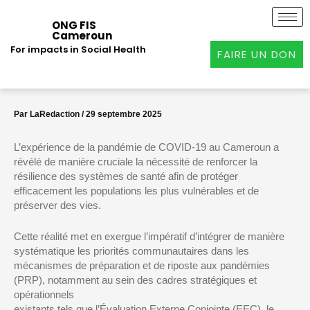
Aller
au
ONG FIS
Cameroun
contenu
For impacts in Social Health
FAIRE UN DON
Par
LaRedaction
/
29 septembre 2025
L’expérience de la pandémie de COVID-19 au Cameroun a
révélé de manière cruciale la nécessité de renforcer la
résilience des systèmes de santé afin de protéger
efficacement les populations les plus vulnérables et de
préserver des vies.
Cette réalité met en exergue l’impératif d’intégrer de manière
systématique les priorités communautaires dans les
mécanismes de préparation et de riposte aux pandémies
(PRP), notamment au sein des cadres stratégiques et
opérationnels
existants tels que l’Évaluation Externe Conjointe (EEC), le