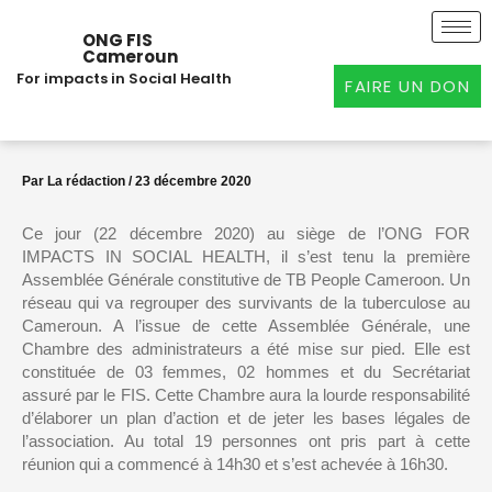
Aller
au
ONG FIS
Cameroun
contenu
For impacts in Social Health
FAIRE UN DON
Par
La rédaction
/
23 décembre 2020
Ce jour (22 décembre 2020) au siège de l’ONG FOR
IMPACTS IN SOCIAL HEALTH, il s’est tenu la première
Assemblée Générale constitutive de TB People Cameroon. Un
réseau qui va regrouper des survivants de la tuberculose au
Cameroun. A l’issue de cette Assemblée Générale, une
Chambre des administrateurs a été mise sur pied. Elle est
constituée de 03 femmes, 02 hommes et du Secrétariat
assuré par le FIS. Cette Chambre aura la lourde responsabilité
d’élaborer un plan d’action et de jeter les bases légales de
l’association. Au total 19 personnes ont pris part à cette
réunion qui a commencé à 14h30 et s’est achevée à 16h30.