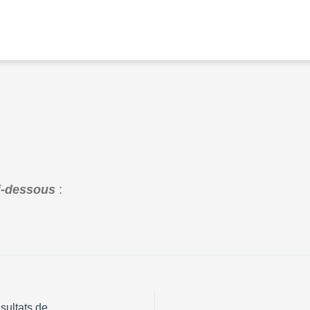
ci-dessous
:
Conversations communautaires pour améliorer les résultats de la PTME dans l’aire de sante de Lolodorf : Rapport annuel.