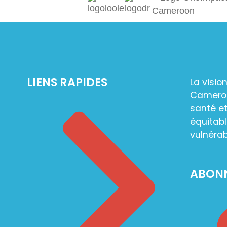
LIENS RAPIDES
La visio
Camerou
santé et
équitabl
vulnérab
ABON