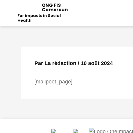
Aller
ONG FIS
Cameroun
au
For impacts in Social
contenu
Health
Par
La rédaction
/
10 août 2024
[mailpoet_page]